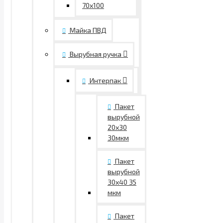
70х100
Майка ПВД
Вырубная ручка
Интерпак
Пакет
вырубной
20х30
30мкм
Пакет
вырубной
30х40 35
мкм
Пакет