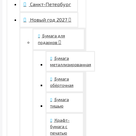
Санкт-Петербург
Новый год 2027
Бумага для
подарков
Бумага
металлизированная
Бумага
обёрточная
Бумага
тишью
Крафт-
бумага с
печатью