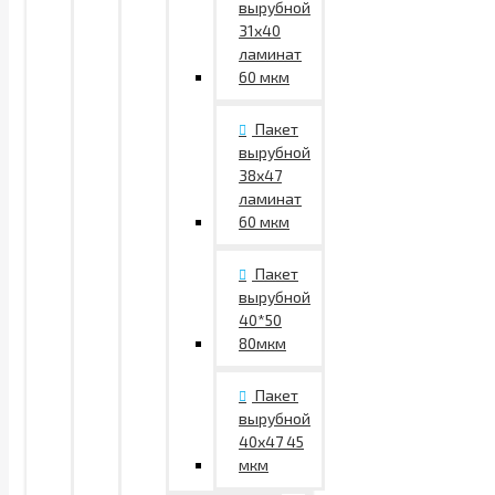
вырубной
31х40
ламинат
60 мкм
Пакет
вырубной
38х47
ламинат
60 мкм
Пакет
вырубной
40*50
80мкм
Пакет
вырубной
40х47 45
мкм