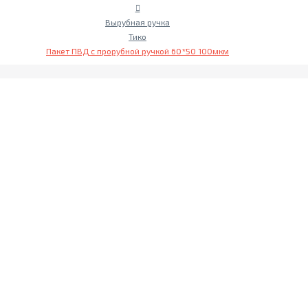
Вырубная ручка
Тико
Пакет ПВД с прорубной ручкой 60*50 100мкм