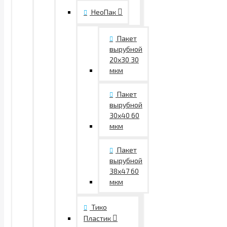
НеоПак
Пакет
вырубной
20х30 30
мкм
Пакет
вырубной
30х40 60
мкм
Пакет
вырубной
38х47 60
мкм
Тико
Пластик