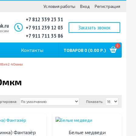
Условия работы
Вход
Регистрация
+7 812 339 23 31
k.ru
+7 911 239 12 03
Заказать звонок
росам
+7 911 711 35 86
0
Контакты
ТОВАРОВ 0 (0.00 Р.)
 38х42 40мкм
40мкм
ртировка:
Показать:
инка) Фантазёр
Белые медведи