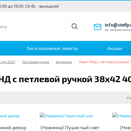
10:00 до 16:00, Сб-Вс - выходной
info@simfipa
по любым воп
Эксклюзивные пакеты
Акции
год 2027
Петлевая ручка
Интерпак
Пакет ПНД с петлевой ручкой
НД с петлевой ручкой 38х42 
Со
имний декор
(Новинка) Пушистый снег
(Нов