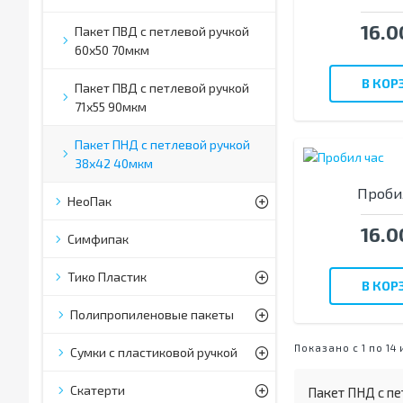
16.0
Пакет ПВД с петлевой ручкой
60х50 70мкм
В КОР
Пакет ПВД с петлевой ручкой
71х55 90мкм
Пакет ПНД с петлевой ручкой
38х42 40мкм
Проби
НеоПак
16.0
Симфипак
Тико Пластик
В КОР
Полипропиленовые пакеты
Показано с 1 по 14 
Сумки с пластиковой ручкой
Скатерти
Пакет ПНД с п