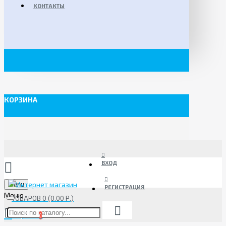
КОНТАКТЫ
КОРЗИНА
ВХОД
Menu
РЕГИСТРАЦИЯ
ТОВАРОВ 0 (0.00 Р.)
0