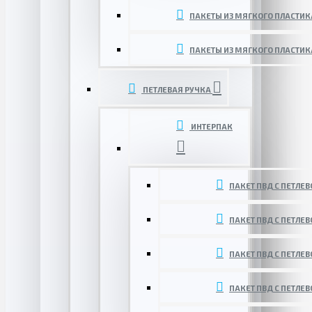
ПАКЕТЫ ИЗ МЯГКОГО ПЛАСТИК
ПАКЕТЫ ИЗ МЯГКОГО ПЛАСТИК
ПЕТЛЕВАЯ РУЧКА
ИНТЕРПАК
ПАКЕТ ПВД С ПЕТЛЕ
ПАКЕТ ПВД С ПЕТЛЕ
ПАКЕТ ПВД С ПЕТЛЕ
ПАКЕТ ПВД С ПЕТЛЕ