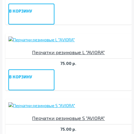
В КОРЗИНУ
Перчатки резиновые L "AVIORA"
75.00 р.
В КОРЗИНУ
Перчатки резиновые S "AVIORA"
75.00 р.