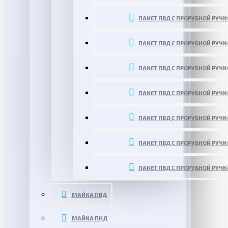
ПАКЕТ ПВД С ПРОРУБНОЙ РУЧК
ПАКЕТ ПВД С ПРОРУБНОЙ РУЧК
ПАКЕТ ПВД С ПРОРУБНОЙ РУЧ
ПАКЕТ ПВД С ПРОРУБНОЙ РУЧК
ПАКЕТ ПВД С ПРОРУБНОЙ РУЧ
ПАКЕТ ПВД С ПРОРУБНОЙ РУЧ
ПАКЕТ ПВД С ПРОРУБНОЙ РУЧ
МАЙКА ПВД
МАЙКА ПНД