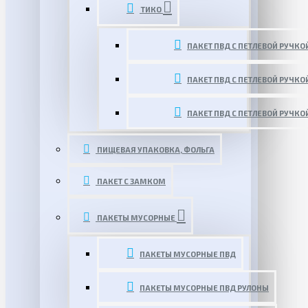
ТИКО
ПАКЕТ ПВД С ПЕТЛЕВОЙ РУЧКО
ПАКЕТ ПВД С ПЕТЛЕВОЙ РУЧКО
ПАКЕТ ПВД С ПЕТЛЕВОЙ РУЧКО
ПИЩЕВАЯ УПАКОВКА, ФОЛЬГА
ПАКЕТ С ЗАМКОМ
ПАКЕТЫ МУСОРНЫЕ
ПАКЕТЫ МУСОРНЫЕ ПВД
ПАКЕТЫ МУСОРНЫЕ ПВД РУЛОНЫ