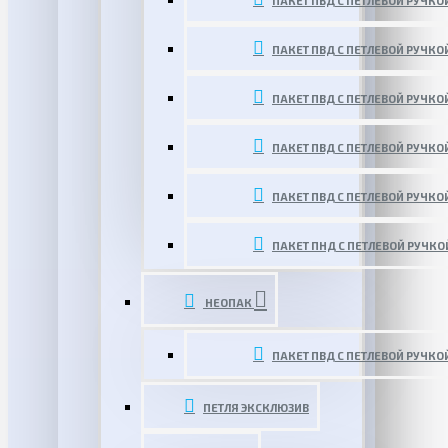
ПАКЕТ ПВД С ПЕТЛЕВОЙ РУЧКО
ПАКЕТ ПВД С ПЕТЛЕВОЙ РУЧКО
ПАКЕТ ПВД С ПЕТЛЕВОЙ РУЧКО
ПАКЕТ ПВД С ПЕТЛЕВОЙ РУЧКО
ПАКЕТ ПВД С ПЕТЛЕВОЙ РУЧКО
ПАКЕТ ПНД С ПЕТЛЕВОЙ РУЧКО
НЕОПАК
ПАКЕТ ПВД С ПЕТЛЕВОЙ РУЧКО
ПЕТЛЯ ЭКСКЛЮЗИВ