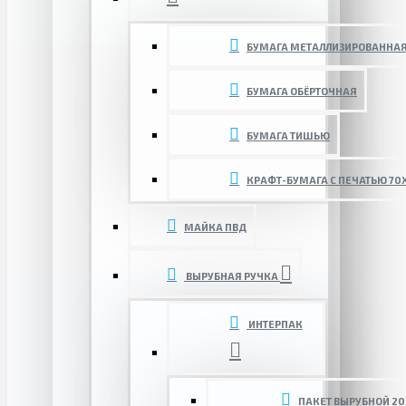
БУМАГА МЕТАЛЛИЗИРОВАННА
БУМАГА ОБЁРТОЧНАЯ
БУМАГА ТИШЬЮ
КРАФТ-БУМАГА С ПЕЧАТЬЮ 70
МАЙКА ПВД
ВЫРУБНАЯ РУЧКА
ИНТЕРПАК
ПАКЕТ ВЫРУБНОЙ 2