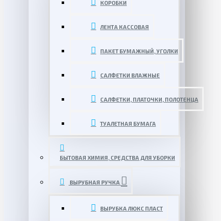
КОРОБКИ
ЛЕНТА КАССОВАЯ
ПАКЕТ БУМАЖНЫЙ, УГОЛКИ
САЛФЕТКИ ВЛАЖНЫЕ
САЛФЕТКИ, ПЛАТОЧКИ, ПОЛОТЕНЦА
ТУАЛЕТНАЯ БУМАГА
БЫТОВАЯ ХИМИЯ, СРЕДСТВА ДЛЯ УБОРКИ
ВЫРУБНАЯ РУЧКА
ВЫРУБКА ЛЮКС ПЛАСТ