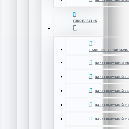
ТИКО ПЛАСТИК
ПАКЕТ ВЫРУБНОЙ 31Х40
ПАКЕТ ВЫРУБНОЙ 19
ПАКЕТ ВЫРУБНОЙ 20
ПАКЕТ ВЫРУБНОЙ 23
ПАКЕТ ВЫРУБНОЙ 31
ПАКЕТ ВЫРУБНОЙ 3