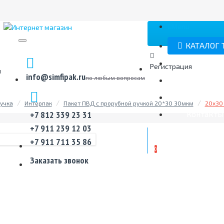
Menu
КАТАЛОГ 
О компан
Регистрация
й
info@simfipak.ru
по любым вопросам
Эксклюзи
Акции
учка
Интерпак
Пакет ПВД с прорубной ручкой 20*30 30мкм
20x30
Контакты
+7 812 339 23 31
+7 911 239 12 03
ТОВАРОВ 0 (0.00 Р.
+7 911 711 35 86
0
Заказать звонок