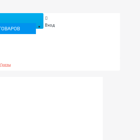
Вход
ТОВАРОВ
ии
вные пакеты
 Грезы
)