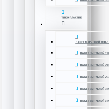
ТИКО ПЛАСТИК
ПАКЕТ ВЫРУБНОЙ 31Х40
ПАКЕТ ВЫРУБНОЙ 19
ПАКЕТ ВЫРУБНОЙ 20
ПАКЕТ ВЫРУБНОЙ 23
ПАКЕТ ВЫРУБНОЙ 31
ПАКЕТ ВЫРУБНОЙ 3