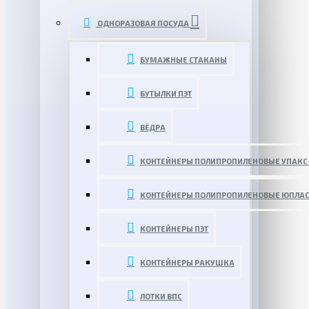
ОДНОРАЗОВАЯ ПОСУДА
БУМАЖНЫЕ СТАКАНЫ
БУТЫЛКИ ПЭТ
ВЁДРА
КОНТЕЙНЕРЫ ПОЛИПРОПИЛЕНОВЫЕ УПАКС
КОНТЕЙНЕРЫ ПОЛИПРОПИЛЕНОВЫЕ ЮПЛАС
КОНТЕЙНЕРЫ ПЭТ
КОНТЕЙНЕРЫ РАКУШКА
ЛОТКИ ВПС