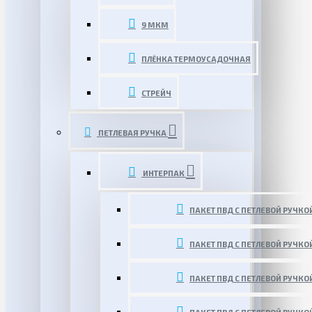
9 МКМ
ПЛЁНКА ТЕРМОУСАДОЧНАЯ
СТРЕЙЧ
ПЕТЛЕВАЯ РУЧКА
ИНТЕРПАК
ПАКЕТ ПВД С ПЕТЛЕВОЙ РУЧКО
ПАКЕТ ПВД С ПЕТЛЕВОЙ РУЧКО
ПАКЕТ ПВД С ПЕТЛЕВОЙ РУЧКО