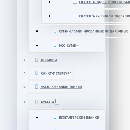
СКАТЕРТЬ ПВД 120*180 СМ 35
СКАТЕРТЬ РУЛОННАЯ ПВД 120Х
СУМКИ ЛАМИНИРОВАННЫЕ ПОДАРОЧНЫЕ
ЭКО-СУМКИ
НОВИНКИ
САНКТ-ПЕТЕРБУРГ
ЭКСКЛЮЗИВНЫЕ ПАКЕТЫ
БУМАГА
БУХГАЛТЕРСКИЕ БЛАНКИ