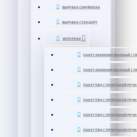
ВЫРУБКА СИМФИПАК
ВЫРУБКА СТАНДАРТ
ИНТЕРПАК
ПАКЕТ ЛАМИНИРОВАННЫЙ С ПР
ПАКЕТ ЛАМИНИРОВАННЫЙ С ПР
ПАКЕТ ПВД С ПРОРУБНОЙ РУЧ
ПАКЕТ ПВД С ПРОРУБНОЙ РУЧК
ПАКЕТ ПВД С ПРОРУБНОЙ РУЧК
ПАКЕТ ПВД С ПРОРУБНОЙ РУЧ