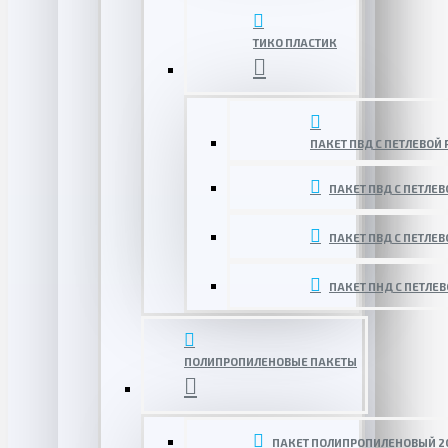
ТИКО ПЛАСТИК
ПАКЕТ ПВД С ПЕТЛЕВОЙ 
ПАКЕТ ПВД С ПЕТЛЕ
ПАКЕТ ПВД С ПЕТЛЕ
ПАКЕТ ПНД С ПЕТЛЕВ
ПОЛИПРОПИЛЕНОВЫЕ ПАКЕТЫ
ПАКЕТ ПОЛИПРОПИЛЕНОВЫЙ 2