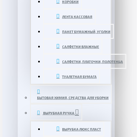
КОРОБКИ
ЛЕНТА КАССОВАЯ
ПАКЕТ БУМАЖНЫЙ, УГОЛКИ
САЛФЕТКИ ВЛАЖНЫЕ
САЛФЕТКИ, ПЛАТОЧКИ, ПОЛОТЕНЦА
ТУАЛЕТНАЯ БУМАГА
БЫТОВАЯ ХИМИЯ, СРЕДСТВА ДЛЯ УБОРКИ
ВЫРУБНАЯ РУЧКА
ВЫРУБКА ЛЮКС ПЛАСТ