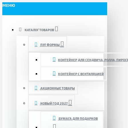
МЕНЮ
КАТАЛОГ ТОВАРОВ
ПЭТ ФОРМЫ
КОНТЕЙНЕР ДЛЯ СЕНДВИЧА, РОЛЛА, ПИРОГ
КОНТЕЙНЕР С ВЕНТИЛЯЦИЕЙ
АКЦИОННЫЕ ТОВАРЫ
НОВЫЙ ГОД 2027
БУМАГА ДЛЯ ПОДАРКОВ